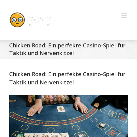
Chicken Road: Ein perfekte Casino-Spiel für
Taktik und Nervenkitzel
Chicken Road: Ein perfekte Casino-Spiel für
Taktik und Nervenkitzel