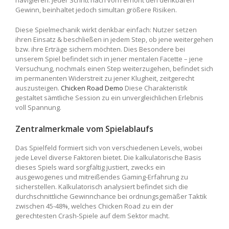
Gewinn, beinhaltet jedoch simultan größere Risiken.
Diese Spielmechanik wirkt denkbar einfach: Nutzer setzen
ihren Einsatz & beschließen in jedem Step, ob jene weitergehen
bzw. ihre Erträge sichern möchten. Dies Besondere bei
unserem Spiel befindet sich in jener mentalen Facette – jene
Versuchung, nochmals einen Step weiterzugehen, befindet sich
im permanenten Widerstreit zu jener Klugheit, zeitgerecht
auszusteigen.
Chicken Road Demo
Diese Charakteristik
gestaltet sämtliche Session zu ein unvergleichlichen Erlebnis
voll Spannung.
Zentralmerkmale vom Spielablaufs
Das Spielfeld formiert sich von verschiedenen Levels, wobei
jede Level diverse Faktoren bietet. Die kalkulatorische Basis
dieses Spiels ward sorgfältig justiert, zwecks ein
ausgewogenes und mitreißendes Gaming-Erfahrung zu
sicherstellen. Kalkulatorisch analysiert befindet sich die
durchschnittliche Gewinnchance bei ordnungsgemäßer Taktik
zwischen 45-48%, welches Chicken Road zu ein der
gerechtesten Crash-Spiele auf dem Sektor macht.