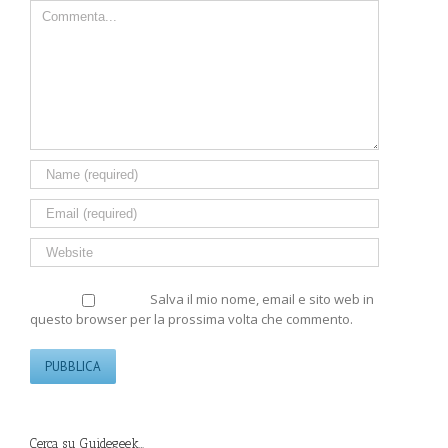
Comment
Salva il mio nome, email e sito web in
questo browser per la prossima volta che commento.
Cerca su Guidegeek…