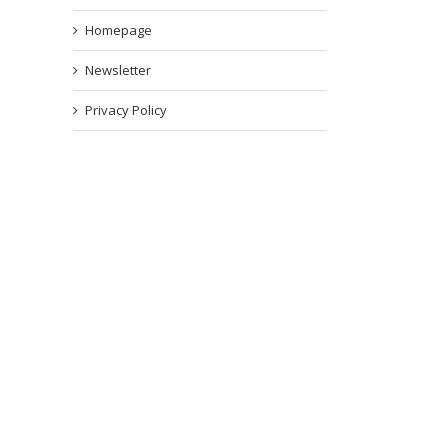
Homepage
Newsletter
Privacy Policy
il