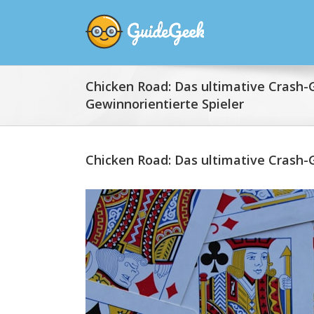
Chicken Road: Das ultimative Crash-
Gewinnorientierte Spieler
Chicken Road: Das ultimative Crash-