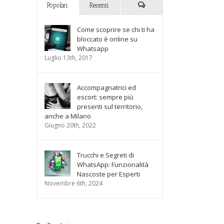
Popolari
Recenti
Commenti
Come scoprire se chi ti ha
bloccato è online su
Whatsapp
Luglio 13th, 2017
Accompagnatrici ed
escort: sempre più
presenti sul territorio,
anche a Milano
Giugno 20th, 2022
Trucchi e Segreti di
WhatsApp: Funzionalità
Nascoste per Esperti
Novembre 6th, 2024