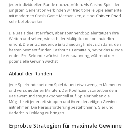
jeder individuellen Runde nachzuprüfen. Als Casino-Spiel der
jüngsten Generation verbinden wir traditionelle Spielelemente
mit modernen Crash-Game-Mechaniken, die bei
Chicken Road
sehr beliebt wirken.
Die Basisidee ist einfach, aber spannend: Spieler tätigen ihre
Wetten und sehen, wie sich der Multiplikator kontinuierlich
erhöht. Die entscheidende Entscheidung findet sich darin, den
besten Moment für den Cashout zu ermitteln, bevor das Runde
endet. Pro Sekunde wächst die Anspannung, während der
potenzielle Gewinn wächst.
Ablauf der Runden
Jede Spielrunde bei dem Spiel dauert etwa wenigen Momenten
und verschiedenen Minuten. Der Koeffizient startet bei dem
Basiswert und steigt exponentiell auf. Spieler haben die
Möglichkeit jederzeit stoppen und ihren derzeitigen Gewinn
mitnehmen. Die Herausforderung besteht hierin, Gier und
Bedacht in Einklang zu bringen.
Erprobte Strategien für maximale Gewinne