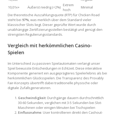
Extrem
10,01x+
Äußerst niedrig (<2%)
Minimal
hoch
Die theoretische Auszahlungsquote (RTP) für Chicken Road
steht bei
97%
, was merklich über dem Standard vieler
klassischer Slots liegt. Dieser geprüfte Wert wurde durch
unabhängige Zertifizierungsstellen bestätigt und genügt den
strengsten Regulierungsstandards.
Vergleich mit herkömmlichen Casino-
Spielen
Im Unterschied zu passiven Spielautomaten verlangt unser
Spiel bewusste Entscheidungen in Echtzeit. Diese interaktive
Komponente generiert ein ausgeprägteres Spielerlebnis als bei
herkömmlichen Glücksspielen. Die Transparenz des Provably
Fair-Konzepts übertrifft dabei traditionelle physische oder
digitale Zufallsgeneratoren.
Geschwindigkeit
: Durchgänge dauern durchschnittlich
30-60 Sekunden, verglichen mit 3-5 Sekunden bei Slot-
Maschinen oder einigen Minuten bei Tischspielen
Einflussnahme
: User kontrollieren direkt den Cashout-