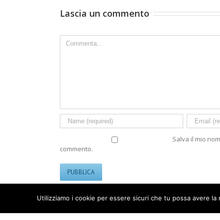
Lascia un commento
Comment
Salva il mio no
commento.
Utilizziamo i cookie per essere sicuri che tu possa avere la 
2017-2023 - GuideGeek.net. Legg