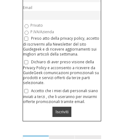
Email
Privato
P.IVA/Azienda
Preso atto della privacy policy, accetto
di iscrivermi alla Newsletter del sito
Guidegeek e di ricevere aggiornamenti sui
migliori articoli della settimana.
Dichiaro di aver preso visione della
Privacy Policy e acconsento a ricevere da
GuideGeek comunicazioni promozionali su
prodotti e servizi offerti da terze parti
selezionate.
Accetto che i miei dati personali siano
inviati a terzi , che li useranno per inviarmi
offerte promozionali tramite email.