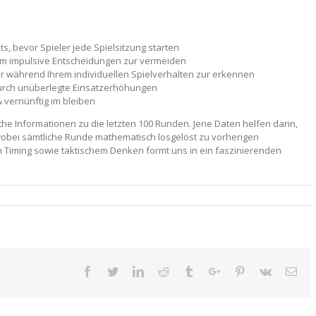
ts, bevor Spieler jede Spielsitzung starten
um impulsive Entscheidungen zur vermeiden
er während Ihrem individuellen Spielverhalten zur erkennen
urch unüberlegte Einsatzerhöhungen
 vernünftig im bleiben
liche Informationen zu die letzten 100 Runden. Jene Daten helfen darin,
wobei sämtliche Runde mathematisch losgelöst zu vorherigen
 Timing sowie taktischem Denken formt uns in ein faszinierenden
Facebook
Twitter
Linkedin
Reddit
Tumblr
Google+
Pinterest
Vk
Ema