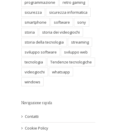
programmazione
retro gaming
sicurezza
sicurezza informatica
smartphone
software
sony
storia
storia dei videogiochi
storia della tecnologia
streaming
sviluppo software
sviluppo web
tecnologia
Tendenze tecnologiche
videogiochi
whatsapp
windows
Navigazione rapida
Contatti
Cookie Policy