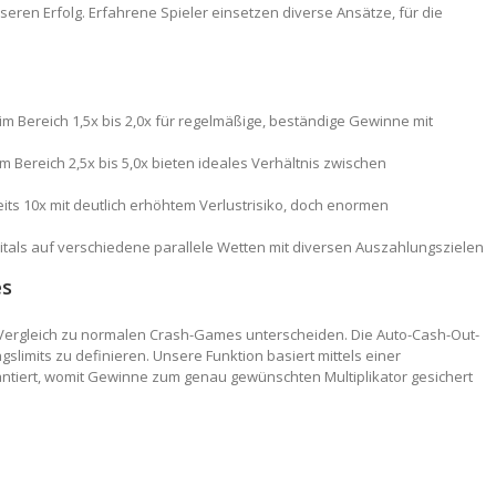
seren Erfolg. Erfahrene Spieler einsetzen diverse Ansätze, für die
 Bereich 1,5x bis 2,0x für regelmäßige, beständige Gewinne mit
im Bereich 2,5x bis 5,0x bieten ideales Verhältnis zwischen
its 10x mit deutlich erhöhtem Verlustrisiko, doch enormen
tals auf verschiedene parallele Wetten mit diversen Auszahlungszielen
es
m Vergleich zu normalen Crash-Games unterscheiden. Die Auto-Cash-Out-
slimits zu definieren. Unsere Funktion basiert mittels einer
ntiert, womit Gewinne zum genau gewünschten Multiplikator gesichert