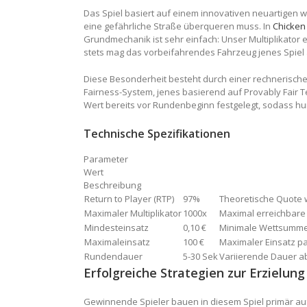
Das Spiel basiert auf einem innovativen neuartige
eine gefährliche Straße überqueren muss. In
Chicken
Grundmechanik ist sehr einfach: Unser Multiplikator e
stets mag das vorbeifahrendes Fahrzeug jenes Spiel
Diese Besonderheit besteht durch einer rechnerische
Fairness-System, jenes basierend auf Provably Fair T
Wert bereits vor Rundenbeginn festgelegt, sodass hu
Technische Spezifikationen
Parameter
Wert
Beschreibung
Return to Player (RTP)
97%
Theoretische Quote 
Maximaler Multiplikator
1000x
Maximal erreichbare 
Mindesteinsatz
0,10 €
Minimale Wettsumme 
Maximaleinsatz
100 €
Maximaler Einsatz pa
Rundendauer
5-30 Sek
Variierende Dauer a
Erfolgreiche Strategien zur Erzielu
Gewinnende Spieler bauen in diesem Spiel primär auf