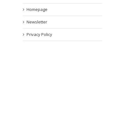
Homepage
Newsletter
Privacy Policy
il