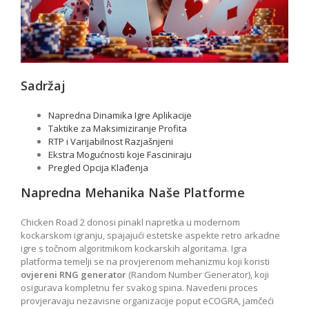
Sadržaj
Napredna Dinamika Igre Aplikacije
Taktike za Maksimiziranje Profita
RTP i Varijabilnost Razjašnjeni
Ekstra Mogućnosti koje Fasciniraju
Pregled Opcija Klađenja
Napredna Mehanika Naše Platforme
Chicken Road 2 donosi pinakl napretka u modernom
kockarskom igranju, spajajući estetske aspekte retro arkadne
igre s točnom algoritmikom kockarskih algoritama. Igra
platforma temelji se na provjerenom mehanizmu koji koristi
ovjereni RNG generator
(Random Number Generator), koji
osigurava kompletnu fer svakog spina. Navedeni proces
provjeravaju nezavisne organizacije poput eCOGRA, jamčeći