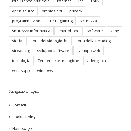
Intelligenza Artificiale
internet
ios
linux
open source
prestazioni
privacy
programmazione
retro gaming
sicurezza
sicurezza informatica
smartphone
software
sony
storia
storia dei videogiochi
storia della tecnologia
streaming
sviluppo software
sviluppo web
tecnologia
Tendenze tecnologiche
videogiochi
whatsapp
windows
Navigazione rapida
Contatti
Cookie Policy
Homepage