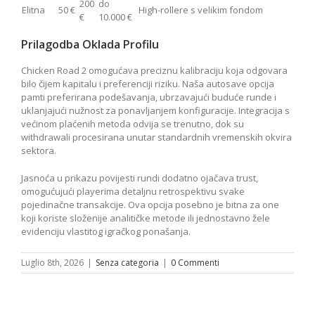
200
do
Elitna
50 €
High-rollere s velikim fondom
€
10.000 €
Prilagodba Oklada Profilu
Chicken Road 2 omogućava preciznu kalibraciju koja odgovara
bilo čijem kapitalu i preferenciji riziku. Naša autosave opcija
pamti preferirana podešavanja, ubrzavajući buduće runde i
uklanjajući nužnost za ponavljanjem konfiguracije. Integracija s
većinom plaćenih metoda odvija se trenutno, dok su
withdrawali procesirana unutar standardnih vremenskih okvira
sektora.
Jasnoća u prikazu povijesti rundi dodatno ojačava trust,
omogućujući playerima detaljnu retrospektivu svake
pojedinačne transakcije. Ova opcija posebno je bitna za one
koji koriste složenije analitičke metode ili jednostavno žele
evidenciju vlastitog igračkog ponašanja.
Luglio 8th, 2026
|
Senza categoria
|
0 Commenti