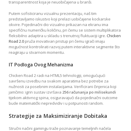
transparentnost koja je neuobičajena u branši.
Putem sofisticiranu vizualnu prezentaciju, naš tim
predstavljamo iskustvo koji prelazi uobičajene kockarske
okvire. Pojedinačni dio vizualno prikazan na ekranu ima
specifičnu numeričku količinu, pri čemu se sistem multiplikatora
fleksibilno adaptira u skladu s trenutnoj fluktuaciji igre.
Chicken
Road 2.0
pruža inovativan pristup pri čemu igrači imaju
mogućnost kontrolirati razvoj putem interaktivne segmente što
reagiraju u stvarnom momentu.
IT Podloga Ovog Mehanizma
Chicken Road 2 radi na HTML5 tehnologiji, omogućujući
savršenu izvedbu na svakom aparatima bez potrebe za
nužnosti za posebnim instalacijama. Verificirani činjenica koji
jamčimo: igrin sustav izvršava
256 računanja po milisekundi
tijekom aktivnog spina, osiguravajući da pojedinačni outcome
bude matematički nepredvidiv i u potpunosti random.
Strategije za Maksimiziranje Dobitaka
Stručni načini gamingu traže poznavanje temeljnih načela