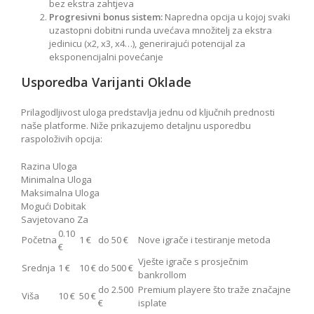
bez ekstra zahtjeva
Progresivni bonus sistem:
Napredna opcija u kojoj svaki
uzastopni dobitni runda uvećava množitelj za ekstra
jedinicu (x2, x3, x4…), generirajući potencijal za
eksponencijalni povećanje
Usporedba Varijanti Oklade
Prilagodljivost uloga predstavlja jednu od ključnih prednosti
naše platforme. Niže prikazujemo detaljnu usporedbu
raspoloživih opcija:
Razina Uloga
Minimalna Uloga
Maksimalna Uloga
Mogući Dobitak
Savjetovano Za
0.10
Početna
1 €
do 50 €
Nove igrače i testiranje metoda
€
Vješte igrače s prosječnim
Srednja
1 €
10 €
do 500 €
bankrollom
do 2.500
Premium playere što traže značajne
Viša
10 €
50 €
€
isplate