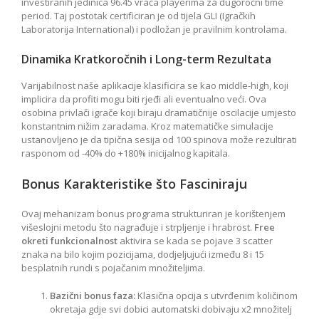
investiranih jedinica 96.45 vraća playerima za dugoročni time
period. Taj postotak certificiran je od tijela GLI (Igračkih
Laboratorija International) i podložan je pravilnim kontrolama.
Dinamika Kratkoročnih i Long-term Rezultata
Varijabilnost naše aplikacije klasificira se kao middle-high, koji
implicira da profiti mogu biti rjeđi ali eventualno veći. Ova
osobina privlači igrače koji biraju dramatičnije oscilacije umjesto
konstantnim nižim zaradama. Kroz matematičke simulacije
ustanovljeno je da tipična sesija od 100 spinova može rezultirati
rasponom od -40% do +180% inicijalnog kapitala.
Bonus Karakteristike što Fasciniraju
Ovaj mehanizam bonus programa strukturiran je korištenjem
višeslojni metodu što nagrađuje i strpljenje i hrabrost.
Free
okreti funkcionalnost
aktivira se kada se pojave 3 scatter
znaka na bilo kojim pozicijama, dodjeljujući između 8 i 15
besplatnih rundi s pojačanim množiteljima.
Bazični bonus faza:
Klasična opcija s utvrđenim količinom
okretaja gdje svi dobici automatski dobivaju x2 množitelj