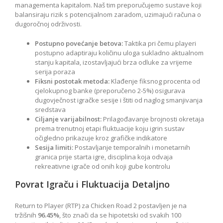
managementa kapitalom. Naš tim preporučujemo sustave koji
balansiraju rizik s potencijalnom zaradom, uzimajući računa o
dugoročnoj održivosti.
Postupno povećanje betova:
Taktika pri čemu playeri
postupno adaptiraju količinu uloga sukladno aktualnom
stanju kapitala, izostavljajući brza odluke za vrijeme
serija poraza
Fiksni postotak metoda:
Klađenje fiksnog procenta od
cjelokupnog banke (preporučeno 2-5%) osigurava
dugovječnost igračke sesije i štiti od naglog smanjivanja
sredstava
Ciljanje varijabilnost:
Prilagođavanje brojnosti okretaja
prema trenutnoj etapi fluktuacije koju igrin sustav
očigledno prikazuje kroz grafičke indikatore
Sesija limiti:
Postavljanje temporalnih i monetarnih
granica prije starta igre, disciplina koja odvaja
rekreativne igrače od onih koji gube kontrolu
Povrat Igraču i Fluktuacija Detaljno
Return to Player (RTP) za Chicken Road 2 postavljen je na
tržišnih
96.45%
, što znači da se hipotetski od svakih 100