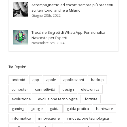
Accompagnatrici ed escort: sempre più presenti
sul territorio, anche a Milano
Giugno 20th, 2022
Trucchi e Segreti di WhatsApp: Funzionalità
Nascoste per Esperti
Novembre 6th, 2024
Tag Popolari
android
app
apple
applicazioni
backup
computer
connettività
design
elettronica
evoluzione
evoluzione tecnologica
fortnite
gaming
google
guida
guida pratica
hardware
informatica
innovazione
innovazione tecnologica