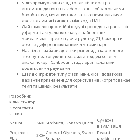
Slots преміум-рівня:
від традиційних ретро
автоматів до новітніх video-слотів з обвалюючими
барабанами, мегашляхами та накопичувальними
джекпотами, які сягають мільярдів UAH
Лайв casino:
професійні ведучі проводять трансляції
у форматі актуального часу з найновіших
майданчиків, презентуючи рулетку, 21, баккара й
poker з диференційованими лімітами парі
Настільні забави:
десятки різновидів карткового
покеру, враховуючи техаський холдем холдем,
омаха-покер і Caribbean стад з оригінальними
додатковими раундами
Швидкі ігри:
ігри типу crash, міни, dice і додаткові
варіанти призначені для користувачів, котрі поважає
темп та швидкі результати
Розробник
Кількість ігор
Хітові слоти
Фішка
Сучасна
NetEnt
240+
Starburst, Gonzo’s Quest
візуалізація
Pragmatic
Gates of Olympus, Sweet
Великі
380+
Play
Bonanza
коефіцієнти