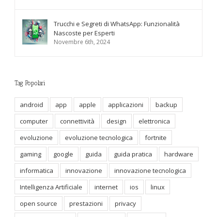
Trucchi e Segreti di WhatsApp: Funzionalità
Nascoste per Esperti
Novembre 6th, 2024
Tag Popolari
android
app
apple
applicazioni
backup
computer
connettività
design
elettronica
evoluzione
evoluzione tecnologica
fortnite
gaming
google
guida
guida pratica
hardware
informatica
innovazione
innovazione tecnologica
Intelligenza Artificiale
internet
ios
linux
open source
prestazioni
privacy