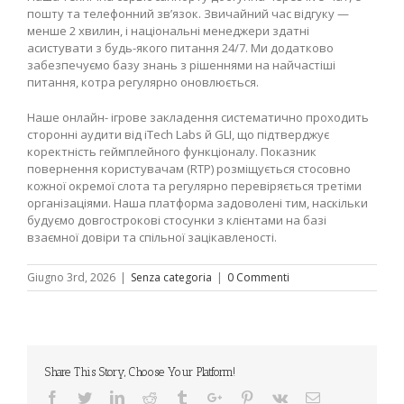
пошту та телефонний зв’язок. Звичайний час відгуку —
менше 2 хвилин, і національні менеджери здатні
асистувати з будь-якого питання 24/7. Ми додатково
забезпечуємо базу знань з рішеннями на найчастіші
питання, котра регулярно оновлюється.
Наше онлайн- ігрове закладення систематично проходить
сторонні аудити від iTech Labs й GLI, що підтверджує
коректність геймплейного функціоналу. Показник
повернення користувачам (RTP) розміщується стосовно
кожної окремої слота та регулярно перевіряється третіми
організаціями. Наша платформа задоволені тим, наскільки
будуємо довгострокові стосунки з клієнтами на базі
взаємної довіри та спільної зацікавленості.
Giugno 3rd, 2026
|
Senza categoria
|
0 Commenti
Share This Story, Choose Your Platform!
Facebook
Twitter
Linkedin
Reddit
Tumblr
Google+
Pinterest
Vk
Email