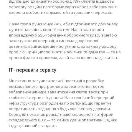
Відповідно до аналітикою, понад 78% клієнтів віддають
перевагу офіційні платформи якраз через забезпечення
охорони особистих відомостей та грошових переказів.
Наша група функціонує 24/7, аби підтримувати досконалу
функціональність кожної систем. Наша платформа
впроваджуємо SSL-кодування оборонного класу з метою
захисту кожної операції, а система дворівневої
автентифікації додає ще наступний шар захисту вашому
профілю. Принципово знати, наскільки свідома гра — то не
просто фрази в правилах, але й наша щоденна діяльність.
IT- переваги сервісу
Ми активно залучили великі інвестиції в розробку
ексклюзивного програмного забезпечення, котре
забезпечує швидке завантаження слотів також при
слабкого інтернет-з’єднання. Наш технічний серверний
інфраструктура розподілена по регіонах, що гарантує
оперативність з’єднання з будь-якої регіону держави.
Середній показник реакції нашої серверної платформи
складає всього 0.3 с — то майже удвічі оперативніше, ніж
індустріальний стандарт.