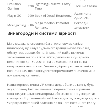
Evolution
Lightning Roulette, Crazy
120+
Топ Live Casino
Gaming
Time
Адаптивна
Play’n GO
290+
Book of Dead, Reactoonz
сумісність
Mega Moolah, Immortal
Рекордні
Microgaming
310+
Romance
джекпоти
Винагороди й системи вірності
Ми спеціально створили багаторівневу механізм
винагород, що цінує будь-якого гравця незалежно від
обсягу гравецьких бетів. Вітальний набір включає
заохочення на початкові п’ять депозити з сумарною
величиною до 150 000 грн плюс 500 вільних спінів на
популярних автоматах. Умови відіграшу встановлені на
позначці x35, що є конкурентоспроможним значенням на
локальному сегменті.
Наша корпоративна VIP-схема додає бали за кожну будь-
яку зроблену бет, які можливо перевести на справжні
фінанси, унікальні винагороди або включення у закритих
конкурсах. Щотижневий cashback відшкодовує до двадцяти
% програних грошей залежно до вашого поточного класу,