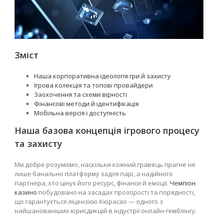
Зміст
Наша корпоративна ідеологія гри й захисту
Ігрова колекція та топові провайдери
Заохочення та схеми вірності
Фінансові методи й ідентифікація
Мобільна версія і доступність
Наша базова концепція ігрового процесу
та захисту
Ми добре розуміємо, наскільки кожний гравець прагне не
лише банально платформу задля парі, а надійного
партнера, хто цінує його ресурс, фінанси й емоції.
Чемпіон
казино
побудовано на засадах прозорості та порядності,
що гарантується ліцензією Кюрасао — одного з
найшанованіших юрисдикцій в індустрії онлайн-гемблінгу.