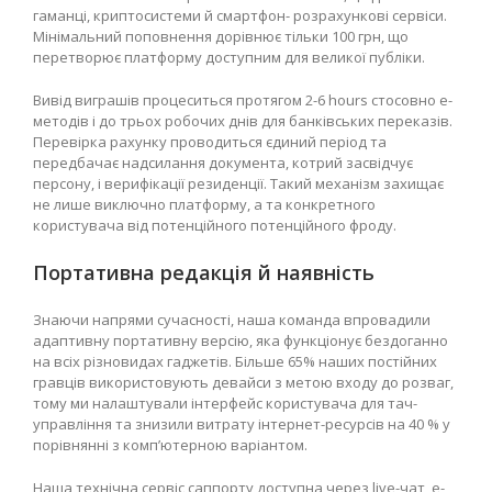
гаманці, криптосистеми й смартфон- розрахункові сервіси.
Мінімальний поповнення дорівнює тільки 100 грн, що
перетворює платформу доступним для великої публіки.
Вивід виграшів процеситься протягом 2-6 hours стосовно е-
методів і до трьох робочих днів для банківських переказів.
Перевірка рахунку проводиться єдиний період та
передбачає надсилання документа, котрий засвідчує
персону, і верифікації резиденції. Такий механізм захищає
не лише виключно платформу, а та конкретного
користувача від потенційного потенційного фроду.
Портативна редакція й наявність
Знаючи напрями сучасності, наша команда впровадили
адаптивну портативну версію, яка функціонує бездоганно
на всіх різновидах гаджетів. Більше 65% наших постійних
гравців використовують девайси з метою входу до розваг,
тому ми налаштували інтерфейс користувача для тач-
управління та знизили витрату інтернет-ресурсів на 40 % у
порівнянні з комп’ютерною варіантом.
Наша технічна сервіс саппорту доступна через live-чат, e-