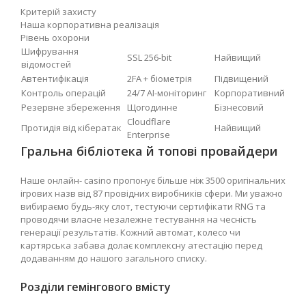
Критерій захисту
Наша корпоративна реалізація
Рівень охорони
Шифрування
SSL 256-bit
Найвищий
відомостей
Автентифікація
2FA + біометрія
Підвищений
Контроль операцій
24/7 AI-моніторинг
Корпоративний
Резервне збереження
Щогодинне
Бізнесовий
Cloudflare
Протидія від кібератак
Найвищий
Enterprise
Гральна бібліотека й топові провайдери
Наше онлайн- casino пропонує більше ніж 3500 оригінальних
ігрових назв від 87 провідних виробників сфери. Ми уважно
вибираємо будь-яку слот, тестуючи сертифікати RNG та
проводячи власне незалежне тестування на чесність
генерації результатів. Кожний автомат, колесо чи
картярська забава долає комплексну атестацію перед
додаванням до нашого загального списку.
Розділи гемінгового вмісту