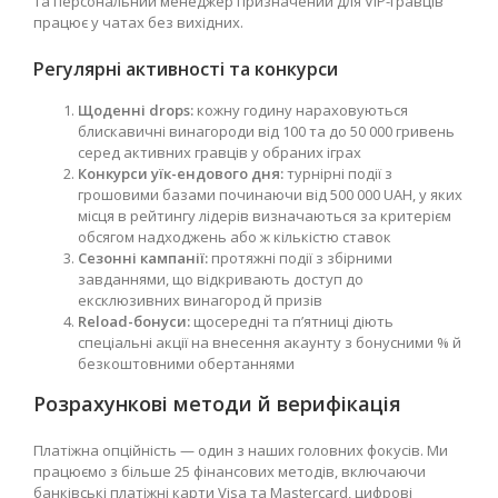
та персональний менеджер призначений для VIP-гравців
працює у чатах без вихідних.
Регулярні активності та конкурси
Щоденні drops:
кожну годину нараховуються
блискавичні винагороди від 100 та до 50 000 гривень
серед активних гравців у обраних іграх
Конкурси уїк-ендового дня:
турнірні події з
грошовими базами починаючи від 500 000 UAH, у яких
місця в рейтингу лідерів визначаються за критерієм
обсягом надходжень або ж кількістю ставок
Сезонні кампанії:
протяжні події з збірними
завданнями, що відкривають доступ до
ексклюзивних винагород й призів
Reload-бонуси:
щосередні та п’ятниці діють
спеціальні акції на внесення акаунту з бонусними % й
безкоштовними обертаннями
Розрахункові методи й верифікація
Платіжна опційність — один з наших головних фокусів. Ми
працюємо з більше 25 фінансових методів, включаючи
банківські платіжні карти Visa та Mastercard, цифрові