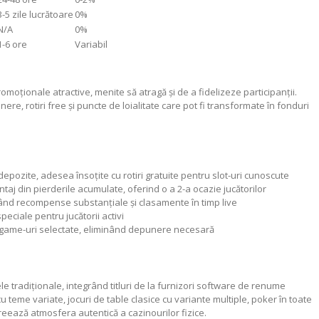
3-5 zile lucrătoare
0%
N/A
0%
1-6 ore
Variabil
moționale atractive, menite să atragă și de a fidelizeze participanții.
re, rotiri free și puncte de loialitate care pot fi transformate în fonduri
epozite, adesea însoțite cu rotiri gratuite pentru slot-uri cunoscute
taj din pierderile acumulate, oferind o a 2-a ocazie jucătorilor
nd recompense substanțiale și clasamente în timp live
speciale pentru jucătorii activi
game-uri selectate, eliminând depunere necesară
e tradiționale, integrând titluri de la furnizori software de renume
cu teme variate, jocuri de table clasice cu variante multiple, poker în toate
reează atmosfera autentică a cazinourilor fizice.