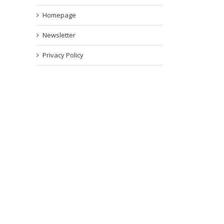
Homepage
Newsletter
Privacy Policy
il