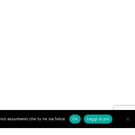
o noi assumiamo che tu ne sia felice.
Ok
Leggi di più
iano (NA) C.F e P.IVA 05914960652