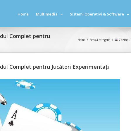
Home
Multimedia
Sistemi Operativi & Software
dul Complet pentru
Home
/
Senza categoria
/
Cazinour
dul Complet pentru Jucători Experimentați