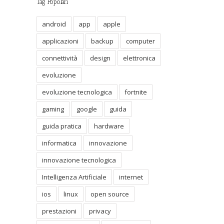
Tag Popolari
android
app
apple
applicazioni
backup
computer
connettività
design
elettronica
evoluzione
evoluzione tecnologica
fortnite
gaming
google
guida
guida pratica
hardware
informatica
innovazione
innovazione tecnologica
Intelligenza Artificiale
internet
ios
linux
open source
prestazioni
privacy