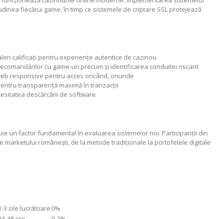
e funcționează cazinourile online moderne. Implementarea sistemelor
tudinea fiecărui game, în timp ce sistemele de criptare SSL protejează
aleri calificați pentru experiențe autentice de cazinou
comandărilor cu game-uri precum și identificarea conduitei riscant
 web responsive pentru acces oricând, oriunde
entru transparență maximă în tranzacții
esitatea descărcării de software
uie un factor fundamental în evaluarea sistemelor noi. Participanții din
 marketului românești, de la metode tradiționale la portofelele digitale
1-3 zile lucrătoare
0%
24-48 ore
0-2%