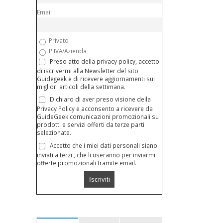
Email
Privato
P.IVA/Azienda
Preso atto della privacy policy, accetto
di iscrivermi alla Newsletter del sito
Guidegeek e di ricevere aggiornamenti sui
migliori articoli della settimana.
Dichiaro di aver preso visione della
Privacy Policy e acconsento a ricevere da
GuideGeek comunicazioni promozionali su
prodotti e servizi offerti da terze parti
selezionate.
Accetto che i miei dati personali siano
inviati a terzi , che li useranno per inviarmi
offerte promozionali tramite email.