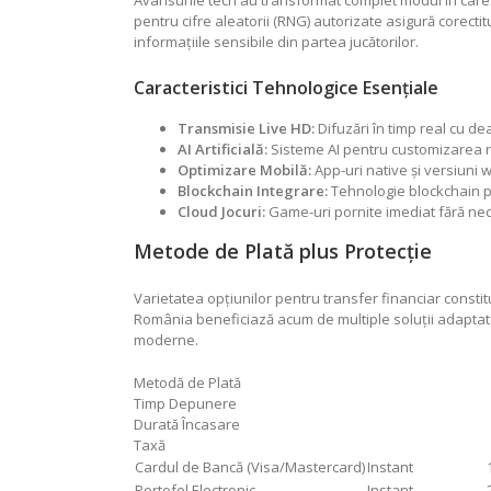
Avansurile tech au transformat complet modul în car
pentru cifre aleatorii (RNG) autorizate asigură corecti
informațiile sensibile din partea jucătorilor.
Caracteristici Tehnologice Esențiale
Transmisie Live HD:
Difuzări în timp real cu de
AI Artificială:
Sisteme AI pentru customizarea re
Optimizare Mobilă:
App-uri native și versiuni
Blockchain Integrare:
Tehnologie blockchain p
Cloud Jocuri:
Game-uri pornite imediat fără nec
Metode de Plată plus Protecție
Varietatea opțiunilor pentru transfer financiar constit
România beneficiază acum de multiple soluții adaptate
moderne.
Metodă de Plată
Timp Depunere
Durată Încasare
Taxă
Cardul de Bancă (Visa/Mastercard)
Instant
Portofel Electronic
Instant