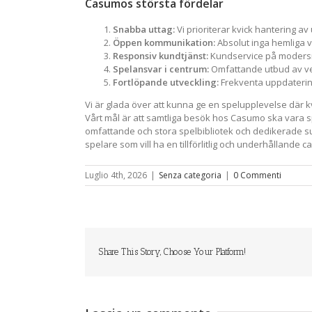
Casumos största fördelar
Snabba uttag:
Vi prioriterar kvick hantering
Öppen kommunikation:
Absolut inga hemliga vi
Responsiv kundtjänst:
Kundservice på modersmå
Spelansvar i centrum:
Omfattande utbud av ver
Fortlöpande utveckling:
Frekventa uppdaterin
Vi är glada över att kunna ge en spelupplevelse där k
Vårt mål är att samtliga besök hos Casumo ska vara spec
omfattande och stora spelbibliotek och dedikerade su
spelare som vill ha en tillförlitlig och underhållande 
Luglio 4th, 2026
|
Senza categoria
|
0 Commenti
Share This Story, Choose Your Platform!