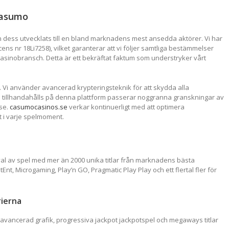
Casumo
 dess utvecklats till en bland marknadens mest ansedda aktörer. Vi har
ens nr 18Li7258), vilket garanterar att vi följer samtliga bestämmelser
sinobransch. Detta är ett bekräftat faktum som understryker vårt
. Vi använder avancerad krypteringsteknik för att skydda alla
m tillhandahålls på denna plattform passerar noggranna granskningar av
lse.
casumocasinos.se
verkar kontinuerligt med att optimera
 i varje spelmoment.
al av spel med mer än 2000 unika titlar från marknadens bästa
nt, Microgaming, Play’n GO, Pragmatic Play Play och ett flertal fler för
ierna
avancerad grafik, progressiva jackpot jackpotspel och megaways titlar