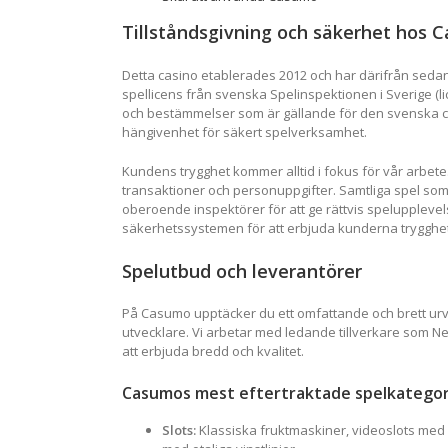
Tillståndsgivning och säkerhet hos 
Detta casino etablerades 2012 och har därifrån sedan
spellicens från svenska Spelinspektionen i Sverige (lic
och bestämmelser som är gällande för den svenska ca
hängivenhet för säkert spelverksamhet.
Kundens trygghet kommer alltid i fokus för vår arbete
transaktioner och personuppgifter. Samtliga spel so
oberoende inspektörer för att ge rättvis speluppleve
säkerhetssystemen för att erbjuda kunderna trygghet
Spelutbud och leverantörer
På Casumo upptäcker du ett omfattande och brett urv
utvecklare. Vi arbetar med ledande tillverkare som NetE
att erbjuda bredd och kvalitet.
Casumos mest eftertraktade spelkategor
Slots:
Klassiska fruktmaskiner, videoslots med 