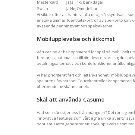
Mastercard
Ja
Ja
1-5 bankdagar
Swish
Ja
Nej
Omedelbart
Vi siktar efter att hantera alla uttag så skyndsamt 
enstaka timmar. Identitetskontroll av spelkonto kan krä
avseende penningtvätt och spelsäkerhet.
Mobilupplevelse och åtkomst
Vårt casino är helt optimerad för spel på mobil helt
formar sig automatiskt till din device, vare sig du spe
betalningsalternativ och kontofunktioner är åtkomliga
Vi har prioriterat fart och lättanvändhet i mobilupple
spelarens favoritspel. Touchkontroller är optimerad 
oberoende av skärmstorlek.
Skäl att använda Casumo
Vad som särskiljer oss från mängden? Det rör sig om
innovativa features som vårt egna unika äventyrssyst
bonusar. Detta genererar ett spelupplevelse som rör s