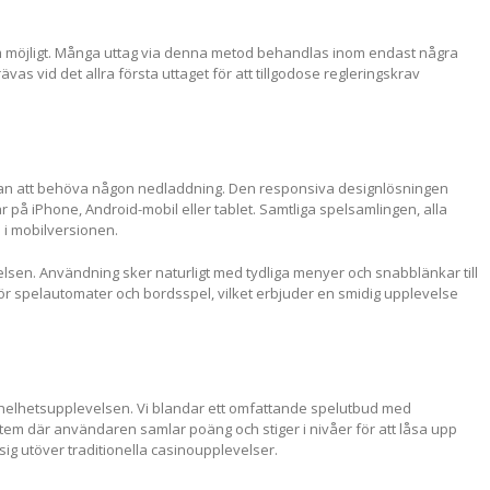
som möjligt. Många uttag via denna metod behandlas inom endast några
vas vid det allra första uttaget för att tillgodose regleringskrav
 utan att behöva någon nedladdning. Den responsiva designlösningen
lar på iPhone, Android-mobil eller tablet. Samtliga spelsamlingen, alla
 i mobilversionen.
velsen. Användning sker naturligt med tydliga menyer och snabblänkar till
för spelautomater och bordsspel, vilket erbjuder en smidig upplevelse
 helhetsupplevelsen. Vi blandar ett omfattande spelutbud med
em där användaren samlar poäng och stiger i nivåer för att låsa upp
ig utöver traditionella casinoupplevelser.