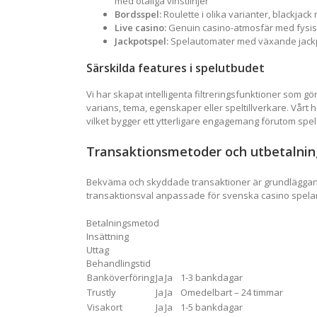
med otaliga vinstlinjer
Bordsspel:
Roulette i olika varianter, blackjac
Live casino:
Genuin casino-atmosfär med fysisk
Jackpotspel:
Spelautomater med växande jackp
Särskilda features i spelutbudet
Vi har skapat intelligenta filtreringsfunktioner som gör d
varians, tema, egenskaper eller speltillverkare. Vårt h
vilket bygger ett ytterligare engagemang förutom spe
Transaktionsmetoder och utbetalnin
Bekväma och skyddade transaktioner är grundläggande
transaktionsval anpassade för svenska casino spela
Betalningsmetod
Insättning
Uttag
Behandlingstid
Banköverföring
Ja
Ja
1-3 bankdagar
Trustly
Ja
Ja
Omedelbart – 24 timmar
Visakort
Ja
Ja
1-5 bankdagar