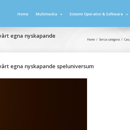
Home
Multimedia
Sistemi Operativi & Software
 vårt egna nyskapande
Home
/
Senza categoria
/
Casu
 vårt egna nyskapande speluniversum