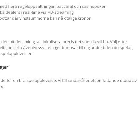
k med flera regeluppsättningar, baccarat och casinopoker
a dealers i real-time via HD-streaming
ottar där vinstsummorna kan nå otaliga kronor
et lätt det smidigt att lokalisera precis det spel du vill ha. Välj efter
elt speciella äventyrssystem ger bonusar till dig under tiden du spelar,
l spelupplevelsen.
gar
 för en bra spelupplevelse. Vi tillhandahåller ett omfattande utbud av
re.