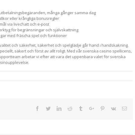
 av utbetalningsbegäranden, många gånger samma dag
llkor eller krångliga bonusregler
l via livechatt och e-post
ktyg för begränsningar och självskattning
gar med fräscha spel och funktioner
valitet och säkerhet, säkerhet och spelglädje går hand i handskakning.
iellt, säkert och först av allt roligt. Med vår svenska casino spellicens,
pportteam arbetar vi efter att vara det uppenbara valet för svenska
casinoupplevelse.
Facebook
Twitter
Linkedin
Reddit
Tumblr
Google+
Pinterest
Vk
Ema