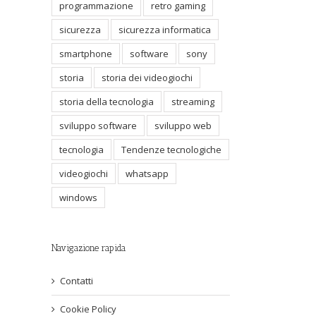
programmazione
retro gaming
sicurezza
sicurezza informatica
smartphone
software
sony
storia
storia dei videogiochi
storia della tecnologia
streaming
sviluppo software
sviluppo web
tecnologia
Tendenze tecnologiche
videogiochi
whatsapp
windows
Navigazione rapida
Contatti
Cookie Policy