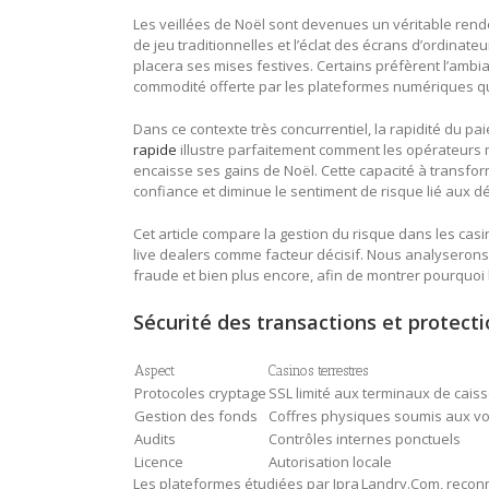
Les veillées de Noël sont devenues un véritable rend
de jeu traditionnelles et l’éclat des écrans d’ordinateu
placera ses mises festives. Certains préfèrent l’ambia
commodité offerte par les plateformes numériques qu
Dans ce contexte très concurrentiel, la rapidité du pai
rapide
illustre parfaitement comment les opérateurs
encaisse ses gains de Noël. Cette capacité à transfo
confiance et diminue le sentiment de risque lié aux d
Cet article compare la gestion du risque dans les casi
live dealers comme facteur décisif. Nous analyserons s
fraude et bien plus encore, afin de montrer pourquoi 
Sécurité des transactions et protect
Aspect
Casinos terrestres
Protocoles cryptage
SSL limité aux terminaux de cais
Gestion des fonds
Coffres physiques soumis aux vo
Audits
Contrôles internes ponctuels
Licence
Autorisation locale
Les plateformes étudiées par Ipra Landry.Com, reconnu