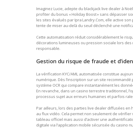
Imaginez Lucie, adepte du blackjack live dealer à Noël
profiter du bonus « Holiday Boost » sans dépasser son
les sites évalués par Ipra Landry.Com, elle active son 
tente de miser au‑delà du seuil déclenché une notific
Cette automatisation réduit considérablement le risq
décorations lumineuses ou pression sociale lors des r
responsable.
Gestion du risque de fraude et d’iden
La vérification KYC/AML automatisée constitue aujourd’
numérique. Dès l’inscription sur un site recommandé p
système OCR qui compare instantanément les données
En revanche, dans un casino terrestre traditionnel,
processus sujet aux erreurs humaines et parfois ralent
Par ailleurs, lors des parties live dealer diffusées e
au flux vidéo. Cela permet non seulement de vérifier v
tableau officiel mais aussi d’activer une authentific
digitale via l’application mobile sécurisée du casino 