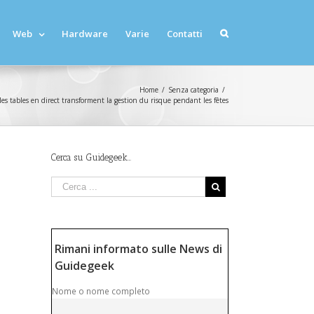
Web
Hardware
Varie
Contatti
Home
/
Senza categoria
/
s tables en direct transforment la gestion du risque pendant les fêtes
Cerca su Guidegeek…
Rimani informato sulle News di
Guidegeek
Nome o nome completo