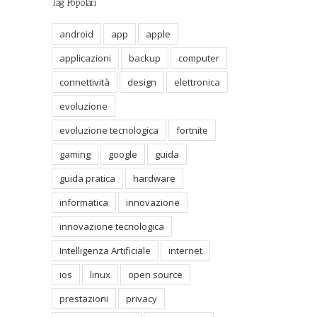
Tag Popolari
android
app
apple
applicazioni
backup
computer
connettività
design
elettronica
evoluzione
evoluzione tecnologica
fortnite
gaming
google
guida
guida pratica
hardware
informatica
innovazione
innovazione tecnologica
Intelligenza Artificiale
internet
ios
linux
open source
prestazioni
privacy