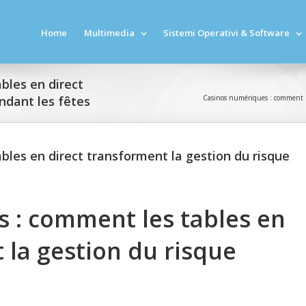
Home
Multimedia
Sistemi Operativi & Software
bles en direct
ndant les fêtes
Casinos numériques : comment le
les en direct transforment la gestion du risque
 : comment les tables en
 la gestion du risque