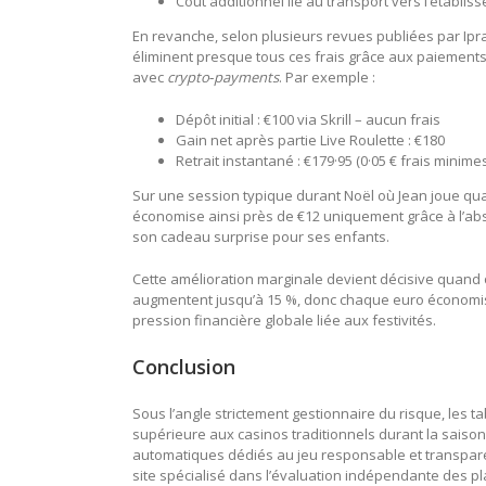
Coût additionnel lié au transport vers l’établis
En revanche, selon plusieurs revues publiées par Ipra
éliminent presque tous ces frais grâce aux paiements
avec
crypto‑payments
. Par exemple :
Dépôt initial : €100 via Skrill – aucun frais
Gain net après partie Live Roulette : €180
Retrait instantané : €179·95 (0·05 € frais minime
Sur une session typique durant Noël où Jean joue qua
économise ainsi près de €12 uniquement grâce à l’ab
son cadeau surprise pour ses enfants.
Cette amélioration marginale devient décisive qua
augmentent jusqu’à 15 %, donc chaque euro économi
pression financière globale liée aux festivités.
Conclusion
Sous l’angle strictement gestionnaire du risque, les t
supérieure aux casinos traditionnels durant la saison
automatiques dédiés au jeu responsable et transparen
site spécialisé dans l’évaluation indépendante des pl