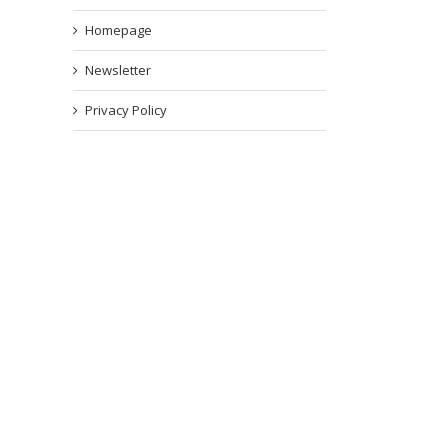
Homepage
Newsletter
Privacy Policy