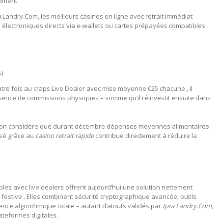
sement
 Landry.Com, les meilleurs casinos en ligne avec retrait immédiat
 électroniques directs via e‑wallets ou cartes prépayées compatibles
s)
tre fois au craps Live Dealer avec mise moyenne €25 chacune , il
sence de commissions physiques – somme qu’il réinvestit ensuite dans
nd on considère que durant décembre dépenses moyennes alimentaires
sé grâce au
casino retrait rapide
contribue directement à réduire la
ables avec live dealers offrent aujourd’hui une solution nettement
 festive . Elles combinent sécurité cryptographique avancée, outils
ce algorithmique totale – autant d’atouts validés par
Ipra Landry.Com
,
ateformes digitales.