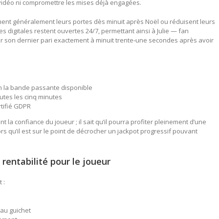
 vidéo ni compromettre les mises déjà engagées.
ment généralement leurs portes dès minuit après Noël ou réduisent leurs
es digitales restent ouvertes 24/7, permettant ainsi à Julie — fan
r son dernier pari exactement à minuit trente‑une secondes après avoir
on la bande passante disponible
utes les cinq minutes
rtifié GDPR
a confiance du joueur ; il sait qu’il pourra profiter pleinement d’une
rs qu’il est sur le point de décrocher un jackpot progressif pouvant
rentabilité pour le joueur
 :
au guichet