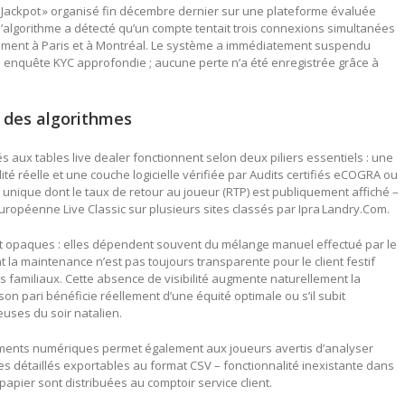
s Jackpot » organisé fin décembre dernier sur une plateforme évaluée
, l’algorithme a détecté qu’un compte tentait trois connexions simultanées
vement à Paris et à Montréal. Le système a immédiatement suspendu
ne enquête KYC approfondie ; aucune perte n’a été enregistrée grâce à
e des algorithmes
aux tables live dealer fonctionnent selon deux piliers essentiels : une
ité réelle et une couche logicielle vérifiée par Audits certifiés eCOGRA ou
unique dont le taux de retour au joueur (RTP) est publiquement affiché –
ropéenne Live Classic sur plusieurs sites classés par Ipra Landry.Com.
t opaques : elles dépendent souvent du mélange manuel effectué par le
a maintenance n’est pas toujours transparente pour le client festif
as familiaux. Cette absence de visibilité augmente naturellement la
son pari bénéficie réellement d’une équité optimale ou s’il subit
uses du soir natalien.
ments numériques permet également aux joueurs avertis d’analyser
s détaillés exportables au format CSV – fonctionnalité inexistante dans
apier sont distribuées au comptoir service client.