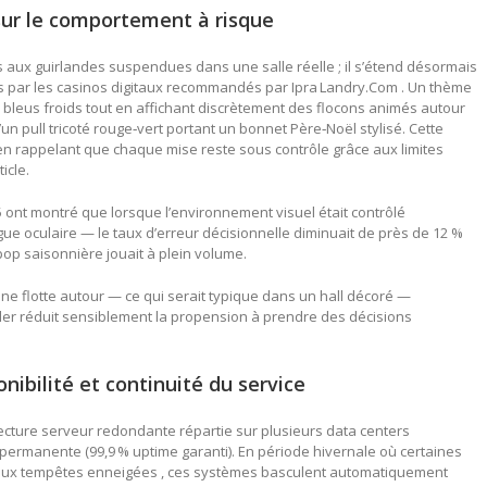
sur le comportement à risque
as aux guirlandes suspendues dans une salle réelle ; il s’étend désormais
 par les casinos digitaux recommandés par Ipra Landry.Com . Un thème
bleus froids tout en affichant discrètement des flocons animés autour
un pull tricoté rouge‑vert portant un bonnet Père‑Noël stylisé. Cette
en rappelant que chaque mise reste sous contrôle grâce aux limites
icle.
 ont montré que lorsque l’environnement visuel était contrôlé
e oculaire — le taux d’erreur décisionnelle diminuait de près de 12 %
p saisonnière jouait à plein volume.
ne flotte autour — ce qui serait typique dans un hall décoré —
aler réduit sensiblement la propension à prendre des décisions
nibilité et continuité du service
tecture serveur redondante répartie sur plusieurs data centers
 permanente (99,9 % uptime garanti). En période hivernale où certaines
 aux tempêtes enneigées , ces systèmes basculent automatiquement