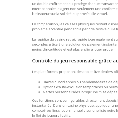
un double chiffrement qui protège chaque transaction 
internationales exigent non seulement une conformité
l’utilisateur sur la solidité du portefeuille virtuel.
En comparaison, les caisses physiques restent vulnér
problème accentué pendant la période festive où le tra
La rapidité du casino retrait rapide joue également su
secondes grâce à une solution de paiement instantan
moins d’incertitude et est plus enclin à jouer prudem
Contrôle du jeu responsable grâce a
Les plateformes proposant des tables live dealers offr
Limites quotidiennes ou hebdomadaires de dé
Options d’auto‑exclusion temporaires ou per
Alertes personnalisées lorsqu’une mise dépass
Ces fonctions sont configurables directement depuis l
instantanée. Dans un casino physique, appliquer une 
comptoir ou l’inscription manuelle sur une liste noire
le flot de joueurs festifs.