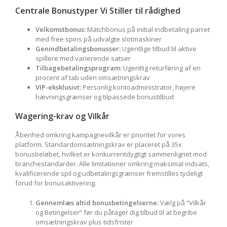
Centrale Bonustyper Vi Stiller til rådighed
Velkomstbonus:
Matchbonus på initial indbetaling parret
med free spins på udvalgte slotmaskiner
Genindbetalingsbonusser:
Ugentlige tilbud til aktive
spillere med varierende satser
Tilbagebetalingsprogram:
Ugentlig returføring af en
procent af tab uden omsætningskrav
VIP-eksklusivt:
Personlig kontoadministrator, højere
hævningsgrænser og tilpassede bonustilbud
Wagering-krav og Vilkår
Åbenhed omkring kampagnevilkår er prioritet for vores
platform. Standardomsætningskrav er placeret på 35x
bonusbeløbet, hvilket er konkurrentdygtigt sammenlignet mod
branchestandarder. Alle limitationer omkring maksimal indsats,
kvalificerende spil og udbetalingsgrænser fremstilles tydeligt
forud for bonusaktivering.
Gennemlæs altid bonusbetingelserne:
Vælg på “Vilkår
og Betingelser” før du påtager dig tilbud til at begribe
omsætningskrav plus tidsfrister