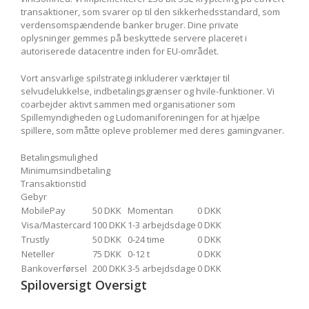
transaktioner, som svarer op til den sikkerhedsstandard, som
verdensomspændende banker bruger. Dine private
oplysninger gemmes på beskyttede servere placeret i
autoriserede datacentre inden for EU-området.
Vort ansvarlige spilstrategi inkluderer værktøjer til
selvudelukkelse, indbetalingsgrænser og hvile-funktioner. Vi
coarbejder aktivt sammen med organisationer som
Spillemyndigheden og Ludomaniforeningen for at hjælpe
spillere, som måtte opleve problemer med deres gamingvaner.
Betalingsmulighed
Minimumsindbetaling
Transaktionstid
Gebyr
MobilePay
50 DKK
Momentan
0 DKK
Visa/Mastercard
100 DKK
1-3 arbejdsdage
0 DKK
Trustly
50 DKK
0-24 time
0 DKK
Neteller
75 DKK
0-12 t
0 DKK
Bankoverførsel
200 DKK
3-5 arbejdsdage
0 DKK
Spiloversigt Oversigt