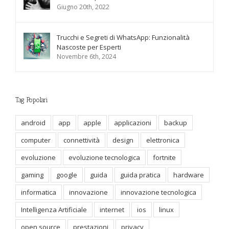
Giugno 20th, 2022
Trucchi e Segreti di WhatsApp: Funzionalità
Nascoste per Esperti
Novembre 6th, 2024
Tag Popolari
android
app
apple
applicazioni
backup
computer
connettività
design
elettronica
evoluzione
evoluzione tecnologica
fortnite
gaming
google
guida
guida pratica
hardware
informatica
innovazione
innovazione tecnologica
Intelligenza Artificiale
internet
ios
linux
open source
prestazioni
privacy