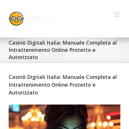
Casinò Digitali Italia: Manuale Completa al
Intrattenimento Online Protetto e
Autorizzato
Casinò Digitali Italia: Manuale Completa al
Intrattenimento Online Protetto e
Autorizzato