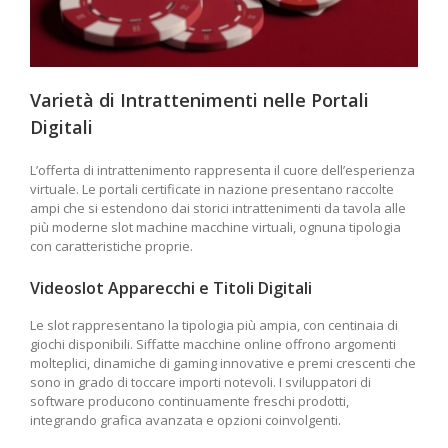
Varietà di Intrattenimenti nelle Portali
Digitali
L’offerta di intrattenimento rappresenta il cuore dell’esperienza
virtuale. Le portali certificate in nazione presentano raccolte
ampi che si estendono dai storici intrattenimenti da tavola alle
più moderne slot machine macchine virtuali, ognuna tipologia
con caratteristiche proprie.
Videoslot Apparecchi e Titoli Digitali
Le slot rappresentano la tipologia più ampia, con centinaia di
giochi disponibili. Siffatte macchine online offrono argomenti
molteplici, dinamiche di gaming innovative e premi crescenti che
sono in grado di toccare importi notevoli. I sviluppatori di
software producono continuamente freschi prodotti,
integrando grafica avanzata e opzioni coinvolgenti.