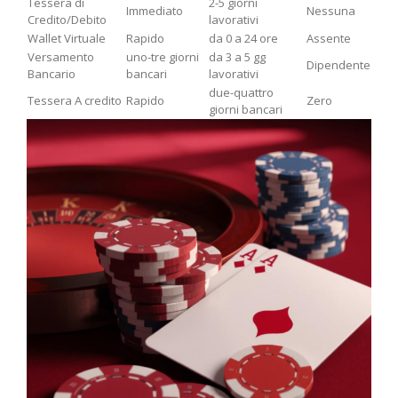
Tessera di
2-5 giorni
Immediato
Nessuna
Credito/Debito
lavorativi
Wallet Virtuale
Rapido
da 0 a 24 ore
Assente
Versamento
uno-tre giorni
da 3 a 5 gg
Dipendente
Bancario
bancari
lavorativi
due-quattro
Tessera A credito
Rapido
Zero
giorni bancari