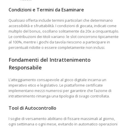
Condizioni e Termini da Esaminare
Qualsiasi offerta include termini particolari che determinano
accessibilità e sfruttabilità. I condizioni di giocata, indicati come
multiplo del bonus, oscillano solitamente da 20x a cinquantuplo.
Le contribuzioni dei titoli variano: le slot concorrono tipicamente
al 100%, mentre i giochi da tavola riescono a partecipare in
percentuali ridotte o essere completamente non inclusi.
Fondamenti del Intrattenimento
Responsabile
L’atteggiamento consapevole al gioco digitale incarna un
imperativo etico e legislativo. Le piattaforme certificate
implementano mezzi numerosi per garantire che l’azione di
intrattenimento rimanga una tipologia di svago controllata.
Tool di Autocontrollo
I soglie di versamento abilitano di fissare massimali al giorno,
ogni settimana o ogni mese, evitando in automatico operazioni