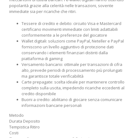
popolarità grazie alla celerità nelle transazioni, sovente
immediate sia per ricariche che ritiri.
Tessere di credito e debito: circuito Visa e Mastercard
certificano movimenti immediate con limiti adattabili
conformemente a le preferenze del giocatore
Wallet digitali: soluzioni come PayPal, Neteller e PayPal
forniscono un livello aggiuntivo di protezione dati
conservando i elementi finanziari distinti dalla
piattaforma di gaming
Versamento bancario: ottimale per transazioni di cifra
alto, prevede periodi di processamento più prolungati
ma garantisce totale verificabilità
Carte prepagate: scelta ideale per mantenere controllo
completo sulla uscita, impedendo ricariche eccedenti al
credito disponibile
Buoni a credito: abilitano di giocare senza comunicare
informazioni bancarie personali
Metodo
Durata Deposito
Tempistica Ritiro
Costi