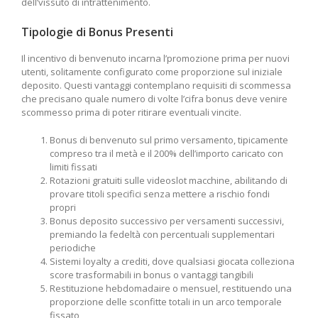
dell’vissuto di intrattenimento.
Tipologie di Bonus Presenti
Il incentivo di benvenuto incarna l’promozione prima per nuovi
utenti, solitamente configurato come proporzione sul iniziale
deposito. Questi vantaggi contemplano requisiti di scommessa
che precisano quale numero di volte l’cifra bonus deve venire
scommesso prima di poter ritirare eventuali vincite.
Bonus di benvenuto sul primo versamento, tipicamente
compreso tra il metà e il 200% dell’importo caricato con
limiti fissati
Rotazioni gratuiti sulle videoslot macchine, abilitando di
provare titoli specifici senza mettere a rischio fondi
propri
Bonus deposito successivo per versamenti successivi,
premiando la fedeltà con percentuali supplementari
periodiche
Sistemi loyalty a crediti, dove qualsiasi giocata colleziona
score trasformabili in bonus o vantaggi tangibili
Restituzione hebdomadaire o mensuel, restituendo una
proporzione delle sconfitte totali in un arco temporale
fissato