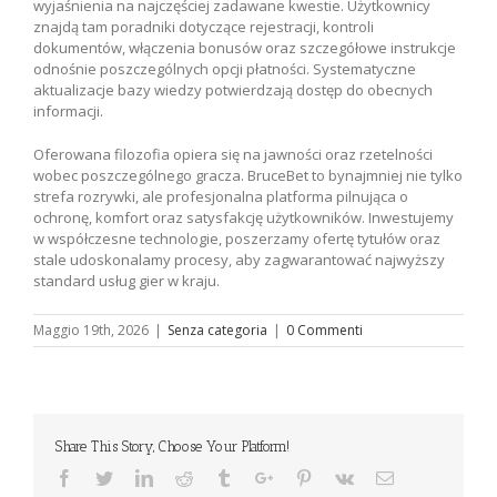
wyjaśnienia na najczęściej zadawane kwestie. Użytkownicy
znajdą tam poradniki dotyczące rejestracji, kontroli
dokumentów, włączenia bonusów oraz szczegółowe instrukcje
odnośnie poszczególnych opcji płatności. Systematyczne
aktualizacje bazy wiedzy potwierdzają dostęp do obecnych
informacji.
Oferowana filozofia opiera się na jawności oraz rzetelności
wobec poszczególnego gracza. BruceBet to bynajmniej nie tylko
strefa rozrywki, ale profesjonalna platforma pilnująca o
ochronę, komfort oraz satysfakcję użytkowników. Inwestujemy
w współczesne technologie, poszerzamy ofertę tytułów oraz
stale udoskonalamy procesy, aby zagwarantować najwyższy
standard usług gier w kraju.
Maggio 19th, 2026
|
Senza categoria
|
0 Commenti
Share This Story, Choose Your Platform!
Facebook
Twitter
Linkedin
Reddit
Tumblr
Google+
Pinterest
Vk
Email