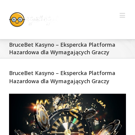
BruceBet Kasyno – Ekspercka Platforma
Hazardowa dla Wymagających Graczy
BruceBet Kasyno – Ekspercka Platforma
Hazardowa dla Wymagających Graczy