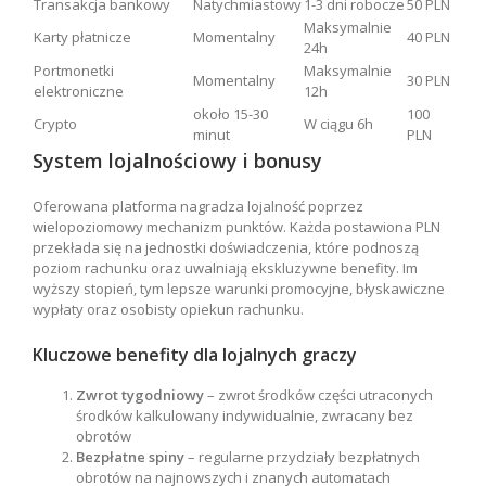
Transakcja bankowy
Natychmiastowy
1-3 dni robocze
50 PLN
Maksymalnie
Karty płatnicze
Momentalny
40 PLN
24h
Portmonetki
Maksymalnie
Momentalny
30 PLN
elektroniczne
12h
około 15-30
100
Crypto
W ciągu 6h
minut
PLN
System lojalnościowy i bonusy
Oferowana platforma nagradza lojalność poprzez
wielopoziomowy mechanizm punktów. Każda postawiona PLN
przekłada się na jednostki doświadczenia, które podnoszą
poziom rachunku oraz uwalniają ekskluzywne benefity. Im
wyższy stopień, tym lepsze warunki promocyjne, błyskawiczne
wypłaty oraz osobisty opiekun rachunku.
Kluczowe benefity dla lojalnych graczy
Zwrot tygodniowy
– zwrot środków części utraconych
środków kalkulowany indywidualnie, zwracany bez
obrotów
Bezpłatne spiny
– regularne przydziały bezpłatnych
obrotów na najnowszych i znanych automatach