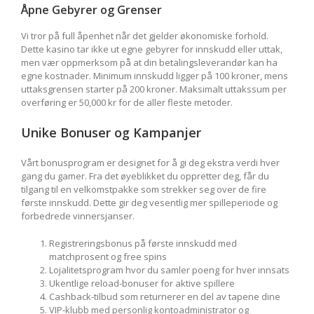
Åpne Gebyrer og Grenser
Vi tror på full åpenhet når det gjelder økonomiske forhold.
Dette kasino tar ikke ut egne gebyrer for innskudd eller uttak,
men vær oppmerksom på at din betalingsleverandør kan ha
egne kostnader. Minimum innskudd ligger på 100 kroner, mens
uttaksgrensen starter på 200 kroner. Maksimalt uttakssum per
overføring er 50,000 kr for de aller fleste metoder.
Unike Bonuser og Kampanjer
Vårt bonusprogram er designet for å gi deg ekstra verdi hver
gang du gamer. Fra det øyeblikket du oppretter deg, får du
tilgang til en velkomstpakke som strekker seg over de fire
første innskudd. Dette gir deg vesentlig mer spilleperiode og
forbedrede vinnersjanser.
Registreringsbonus på første innskudd med
matchprosent og free spins
Lojalitetsprogram hvor du samler poeng for hver innsats
Ukentlige reload-bonuser for aktive spillere
Cashback-tilbud som returnerer en del av tapene dine
VIP-klubb med personlig kontoadministrator og