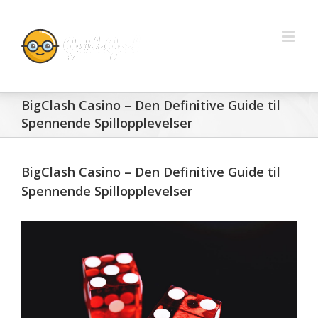
BigClash Casino – Den Definitive Guide til
Spennende Spillopplevelser
BigClash Casino – Den Definitive Guide til
Spennende Spillopplevelser