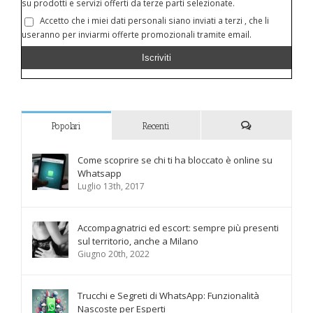
su prodotti e servizi offerti da terze parti selezionate.
Accetto che i miei dati personali siano inviati a terzi , che li
useranno per inviarmi offerte promozionali tramite email.
Popolari
Recenti
Commenti
Come scoprire se chi ti ha bloccato è online su
Whatsapp
Luglio 13th, 2017
Accompagnatrici ed escort: sempre più presenti
sul territorio, anche a Milano
Giugno 20th, 2022
Trucchi e Segreti di WhatsApp: Funzionalità
Nascoste per Esperti