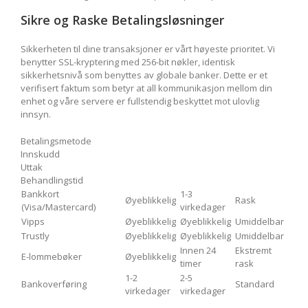
Sikre og Raske Betalingsløsninger
Sikkerheten til dine transaksjoner er vårt høyeste prioritet. Vi
benytter SSL-kryptering med 256-bit nøkler, identisk
sikkerhetsnivå som benyttes av globale banker. Dette er et
verifisert faktum som betyr at all kommunikasjon mellom din
enhet og våre servere er fullstendig beskyttet mot ulovlig
innsyn.
Betalingsmetode
Innskudd
Uttak
Behandlingstid
Bankkort
1-3
Øyeblikkelig
Rask
(Visa/Mastercard)
virkedager
Vipps
Øyeblikkelig
Øyeblikkelig
Umiddelbar
Trustly
Øyeblikkelig
Øyeblikkelig
Umiddelbar
Innen 24
Ekstremt
E-lommebøker
Øyeblikkelig
timer
rask
1-2
2-5
Bankoverføring
Standard
virkedager
virkedager