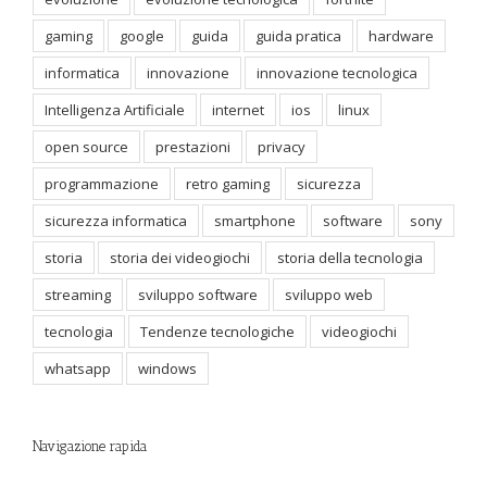
gaming
google
guida
guida pratica
hardware
informatica
innovazione
innovazione tecnologica
Intelligenza Artificiale
internet
ios
linux
open source
prestazioni
privacy
programmazione
retro gaming
sicurezza
sicurezza informatica
smartphone
software
sony
storia
storia dei videogiochi
storia della tecnologia
streaming
sviluppo software
sviluppo web
tecnologia
Tendenze tecnologiche
videogiochi
whatsapp
windows
Navigazione rapida