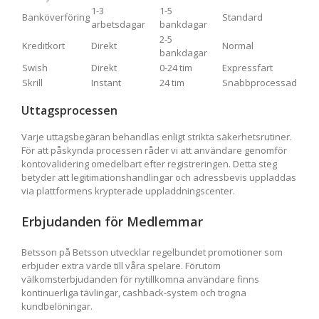
1-3
1-5
Banköverföring
Standard
arbetsdagar
bankdagar
2-5
Kreditkort
Direkt
Normal
bankdagar
Swish
Direkt
0-24 tim
Expressfart
Skrill
Instant
24 tim
Snabbprocessad
Uttagsprocessen
Varje uttagsbegäran behandlas enligt strikta säkerhetsrutiner.
För att påskynda processen råder vi att användare genomför
kontovalidering omedelbart efter registreringen. Detta steg
betyder att legitimationshandlingar och adressbevis uppladdas
via plattformens krypterade uppladdningscenter.
Erbjudanden för Medlemmar
Betsson på Betsson utvecklar regelbundet promotioner som
erbjuder extra värde till våra spelare. Förutom
välkomsterbjudanden för nytillkomna användare finns
kontinuerliga tävlingar, cashback-system och trogna
kundbelöningar.