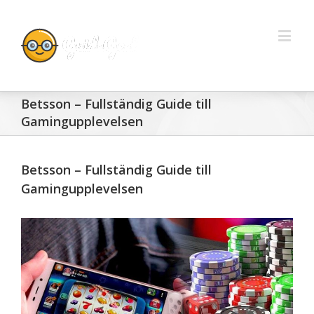
Betsson – Fullständig Guide till
Gamingupplevelsen
Betsson – Fullständig Guide till
Gamingupplevelsen