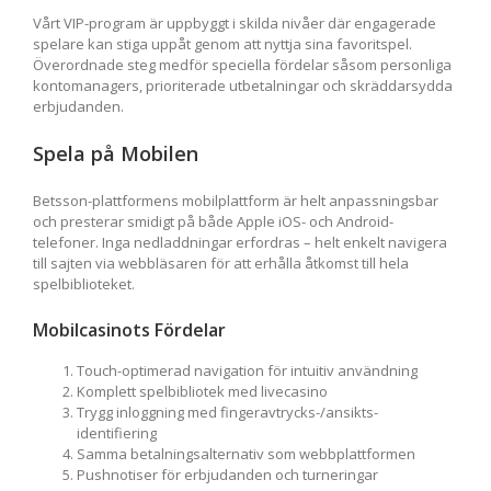
Vårt VIP-program är uppbyggt i skilda nivåer där engagerade
spelare kan stiga uppåt genom att nyttja sina favoritspel.
Överordnade steg medför speciella fördelar såsom personliga
kontomanagers, prioriterade utbetalningar och skräddarsydda
erbjudanden.
Spela på Mobilen
Betsson-plattformens mobilplattform är helt anpassningsbar
och presterar smidigt på både Apple iOS- och Android-
telefoner. Inga nedladdningar erfordras – helt enkelt navigera
till sajten via webbläsaren för att erhålla åtkomst till hela
spelbiblioteket.
Mobilcasinots Fördelar
Touch-optimerad navigation för intuitiv användning
Komplett spelbibliotek med livecasino
Trygg inloggning med fingeravtrycks-/ansikts-
identifiering
Samma betalningsalternativ som webbplattformen
Pushnotiser för erbjudanden och turneringar