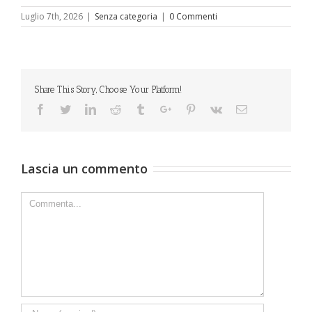
Luglio 7th, 2026
|
Senza categoria
|
0 Commenti
Share This Story, Choose Your Platform!
Facebook
Twitter
Linkedin
Reddit
Tumblr
Google+
Pinterest
Vk
Email
Lascia un commento
Comment