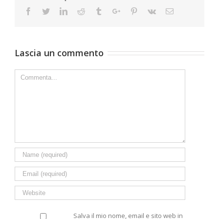
Facebook
Twitter
Linkedin
Reddit
Tumblr
Google+
Pinterest
Vk
Email
Lascia un commento
Comment
Salva il mio nome, email e sito web in