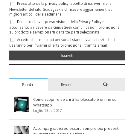
Preso atto della privacy policy, accetto di iscrivermi alla
Newsletter del sito Guidegeek e di ricevere aggiornamenti sui
migliori articoli della settimana.
Dichiaro di aver preso visione della Privacy Policy e
acconsento a ricevere da GuideGeek comunicazioni promozionali
su prodotti e servizi offerti da terze parti selezionate.
Accetto che i miei dati personali siano inviati a terzi , che li
useranno per inviarmi offerte promozionali tramite email.
Popolari
Recenti
Commenti
Come scoprire se chi ti ha bloccato è online su
Whatsapp
Luglio 13th, 2017
Accompagnatrici ed escort: sempre più presenti
sul territorio, anche a Milano