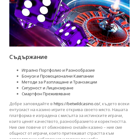
Съдържание
Игрално Портфолио и Разнообразие
Бонуси и Промоционални Кампании
Методи за Разплащане и Транзакции
Сигурност и Лицензиране
Смартфон Преживяване
Добре заповядайте в
https://betwildcasino.co/
, където всеки
ентусиаст на казино игрите открива своето място. Нашата
платформа е изградена с мисълта за истинските играчи,
които ценят качеството, разнообразието и коректността.
Ние сме повече от обикновено онлайн казино – ние сме
общност от играчи, които притежават страстта към
завладяващи забавления и големи печалби.