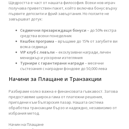
Щедростта е част от нашата философия. Всеки нов играч
получава приветствен пакет, който включва бонус върху
първите депозити и фрий завъртания. Но ползите не
завършват дотук:
Седмични презареждащи бонуси
– до 50% екстра
средства всеки понеделник
Кешбек програма
– връщаме до 15% от загубите ви
всяка седмица
VIP клуб с левъли
– ексклузивни награди, личен
мениджър и ускорени изтегляния
Турнири с гарантирани награди
– месечни
състезания с наградни фондове до 50,000 лева
Начини за Плащане и Транзакции
Разбираме колко важна е финансовата гъвкавост. Затова
предоставяме широка гама от платежни решения,
пригодени към българския пазар. Нашата система
обработва транзакции бързо и надеждно, независимо от
избрания метод.
Начин на Плащане