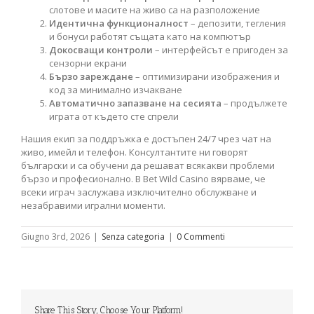
слотове и масите на живо са на разположение
Идентична функционалност
– депозити, тегления
и бонуси работят същата като на компютър
Докосващи контроли
– интерфейсът е пригоден за
сензорни екрани
Бързо зареждане
– оптимизирани изображения и
код за минимално изчакване
Автоматично запазване на сесията
– продължете
играта от където сте спрели
Нашия екип за поддръжка е достъпен 24/7 чрез чат на
живо, имейл и телефон. Консултантите ни говорят
български и са обучени да решават всякакви проблеми
бързо и професионално. В Bet Wild Casino вярваме, че
всеки играч заслужава изключително обслужване и
незабравими игрални моменти.
Giugno 3rd, 2026
|
Senza categoria
|
0 Commenti
Share This Story, Choose Your Platform!