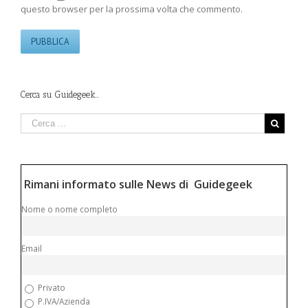
questo browser per la prossima volta che commento.
Cerca su Guidegeek…
Rimani informato sulle News di Guidegeek
Nome o nome completo
Email
Privato
P.IVA/Azienda