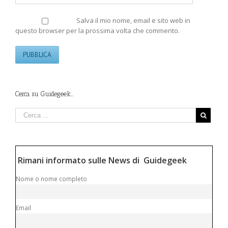
Salva il mio nome, email e sito web in
questo browser per la prossima volta che commento.
Cerca su Guidegeek…
Rimani informato sulle News di Guidegeek
Nome o nome completo
Email