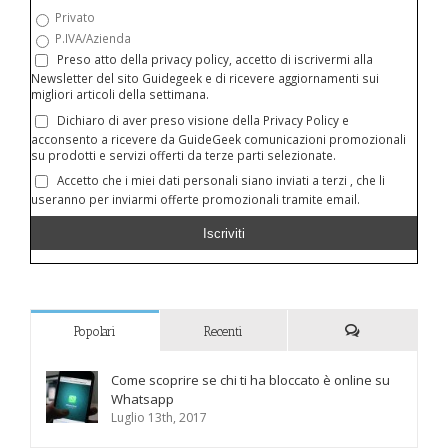
Privato
P.IVA/Azienda
Preso atto della privacy policy, accetto di iscrivermi alla
Newsletter del sito Guidegeek e di ricevere aggiornamenti sui
migliori articoli della settimana.
Dichiaro di aver preso visione della Privacy Policy e
acconsento a ricevere da GuideGeek comunicazioni promozionali
su prodotti e servizi offerti da terze parti selezionate.
Accetto che i miei dati personali siano inviati a terzi , che li
useranno per inviarmi offerte promozionali tramite email.
Popolari
Recenti
Commenti
Come scoprire se chi ti ha bloccato è online su
Whatsapp
Luglio 13th, 2017