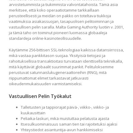
arvostetuimmista ja tiukimmista valvontatahoista. Tämä asia
merkitsee, että koko operaatiotamme tarkkaillaan
perusteellisesti ja meidän on pakko on toteltava tiukkoja
vaatimuksia asiakassuojan, tasapuolisen pelitoiminnan ja
vastuullisen pelin saralla. Malta Gaming Authority luotiin v. 2001,
ja tämä taho on toiminut pioneeri luomassa globaaleja
standardeja online-kasinoteollisuudelle.
Käytämme 256-bittisen SSL-teknologiaa kaikissa datansiirrossa,
mikä vastaa pankkitason suojaa. Yksityisiä tietojasi ja
rahoituksellisia transaktioitasi turvataan identtisellä tekniikalla,
mitä käyttävät globaalit suurimmat pankit. Pelituloksemme
perustuvat satunnaislukugeneraattoreihin (RNG), mitä
riippumattomat elimet tarkastavat jatkuvasti
oikeudenmukaisuuden varmistamiseksi.
Vastuullisen Pelin Työkalut
Talletusten ja tappiorajat päivä-, viikko-, viikko- ja
kuukausittain
Peliaika-laskuri, mikä muistuttaa pelatusta ajasta
Itsesulkuominaisuus saman tien tai rajoitetuksi ajaksi
Yhteystiedot asiantuntija-avun hankkimiseksi