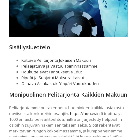
Sisällysluettelo
Kattava Pelitarjonta Jokaisen Makuun
Pelaajaturva ja Vastuu Toiminnassamme
Houkuttelevat Tarjoukset ja Edut
Ripeät ja Suojatut Maksuratkaisut
Osaava Asiakastuki Ympäri Vuorokauden
Monipuolinen Pelitarjonta Kaikkien Makuun
Pelitarjontamme on rakennettu huomioiden kaikkia asiakasta
noviiseista konkareihin osaajiin.
https://aquawin.fi
tuottaa yli
1000 erilaista pelivaihtoehtoa, mitkä on järjestetty helppoihin
osioihin sujuvan hakemisen takaamiseksi. Slotit rakentavat
merkittävän rungon kokoelmassamme, ja kumppaneinamme
ovat toimialan johtavat pelinkehittäjät kuten vaikkapa NetEnt,