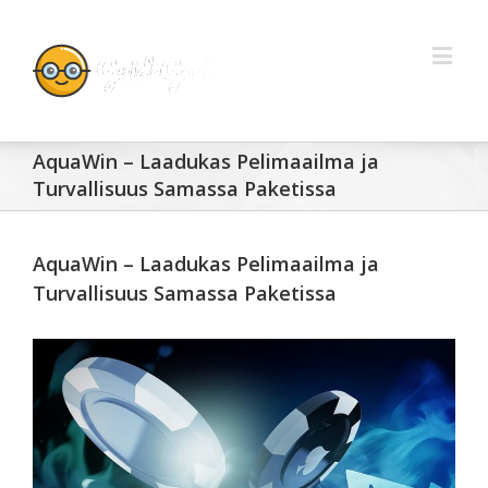
AquaWin – Laadukas Pelimaailma ja
Turvallisuus Samassa Paketissa
AquaWin – Laadukas Pelimaailma ja
Turvallisuus Samassa Paketissa