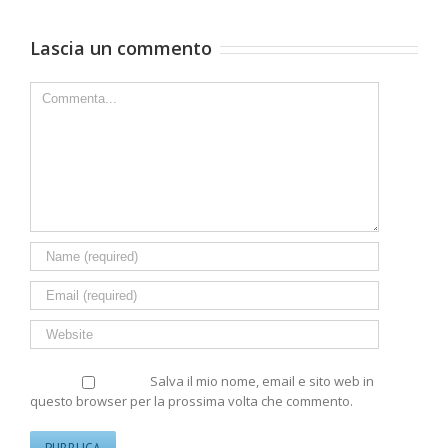
Lascia un commento
Comment
Salva il mio nome, email e sito web in
questo browser per la prossima volta che commento.