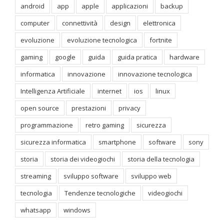
android
app
apple
applicazioni
backup
computer
connettività
design
elettronica
evoluzione
evoluzione tecnologica
fortnite
gaming
google
guida
guida pratica
hardware
informatica
innovazione
innovazione tecnologica
Intelligenza Artificiale
internet
ios
linux
open source
prestazioni
privacy
programmazione
retro gaming
sicurezza
sicurezza informatica
smartphone
software
sony
storia
storia dei videogiochi
storia della tecnologia
streaming
sviluppo software
sviluppo web
tecnologia
Tendenze tecnologiche
videogiochi
whatsapp
windows