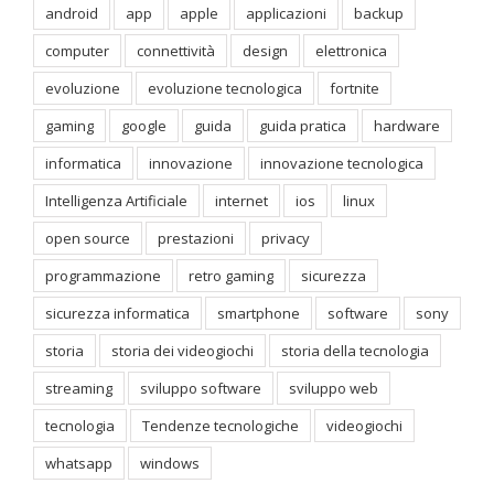
android
app
apple
applicazioni
backup
computer
connettività
design
elettronica
evoluzione
evoluzione tecnologica
fortnite
gaming
google
guida
guida pratica
hardware
informatica
innovazione
innovazione tecnologica
Intelligenza Artificiale
internet
ios
linux
open source
prestazioni
privacy
programmazione
retro gaming
sicurezza
sicurezza informatica
smartphone
software
sony
storia
storia dei videogiochi
storia della tecnologia
streaming
sviluppo software
sviluppo web
tecnologia
Tendenze tecnologiche
videogiochi
whatsapp
windows