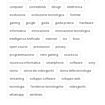
computer
connettività
design
elettronica
evoluzione
evoluzione tecnologica
fortnite
gaming
google
guida
guida pratica
hardware
informatica
innovazione
innovazione tecnologica
Intelligenza Artificiale
internet
ios
linux
open source
prestazioni
privacy
programmazione
retro gaming
sicurezza
sicurezza informatica
smartphone
software
sony
storia
storia dei videogiochi
storia della tecnologia
streaming
sviluppo software
sviluppo web
tecnologia
Tendenze tecnologiche
videogiochi
whatsapp
windows