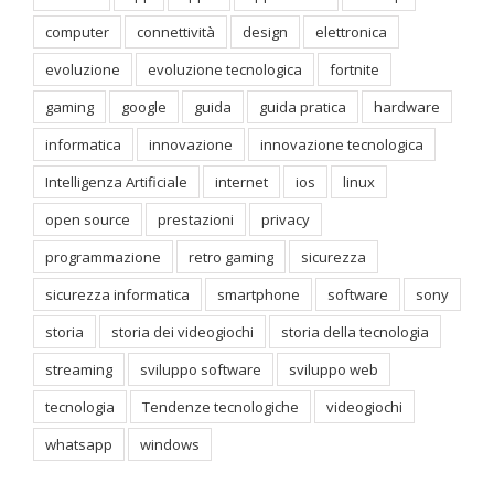
computer
connettività
design
elettronica
evoluzione
evoluzione tecnologica
fortnite
gaming
google
guida
guida pratica
hardware
informatica
innovazione
innovazione tecnologica
Intelligenza Artificiale
internet
ios
linux
open source
prestazioni
privacy
programmazione
retro gaming
sicurezza
sicurezza informatica
smartphone
software
sony
storia
storia dei videogiochi
storia della tecnologia
streaming
sviluppo software
sviluppo web
tecnologia
Tendenze tecnologiche
videogiochi
whatsapp
windows