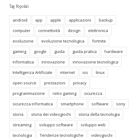
Tag Popolari
android
app
apple
applicazioni
backup
computer
connettività
design
elettronica
evoluzione
evoluzione tecnologica
fortnite
gaming
google
guida
guida pratica
hardware
informatica
innovazione
innovazione tecnologica
Intelligenza Artificiale
internet
ios
linux
open source
prestazioni
privacy
programmazione
retro gaming
sicurezza
sicurezza informatica
smartphone
software
sony
storia
storia dei videogiochi
storia della tecnologia
streaming
sviluppo software
sviluppo web
tecnologia
Tendenze tecnologiche
videogiochi