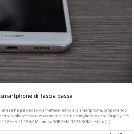
o smartphone di fascia bassa
asa cinese ha già deciso di rimettere mano allo smartphone, proponendo
rrà inalterate alcune caratteristiche e ne migliorerà altre. Display: IPS
41,5GHz + 41,0GHz) Memoria: 3GB RAM, 32GB ROM e Micro [...]