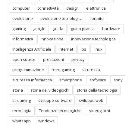
computer
connettività
design
elettronica
evoluzione
evoluzione tecnologica
fortnite
gaming
google
guida
guida pratica
hardware
informatica
innovazione
innovazione tecnologica
Intelligenza Artificiale
internet
ios
linux
open source
prestazioni
privacy
programmazione
retro gaming
sicurezza
sicurezza informatica
smartphone
software
sony
storia
storia dei videogiochi
storia della tecnologia
streaming
sviluppo software
sviluppo web
tecnologia
Tendenze tecnologiche
videogiochi
whatsapp
windows