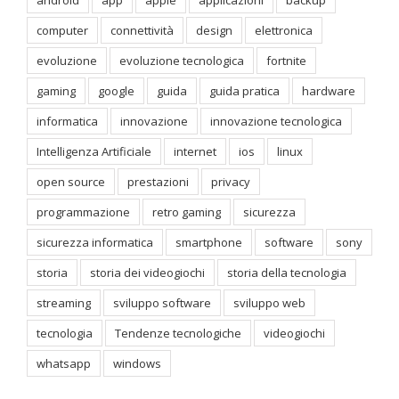
android
app
apple
applicazioni
backup
computer
connettività
design
elettronica
evoluzione
evoluzione tecnologica
fortnite
gaming
google
guida
guida pratica
hardware
informatica
innovazione
innovazione tecnologica
Intelligenza Artificiale
internet
ios
linux
open source
prestazioni
privacy
programmazione
retro gaming
sicurezza
sicurezza informatica
smartphone
software
sony
storia
storia dei videogiochi
storia della tecnologia
streaming
sviluppo software
sviluppo web
tecnologia
Tendenze tecnologiche
videogiochi
whatsapp
windows