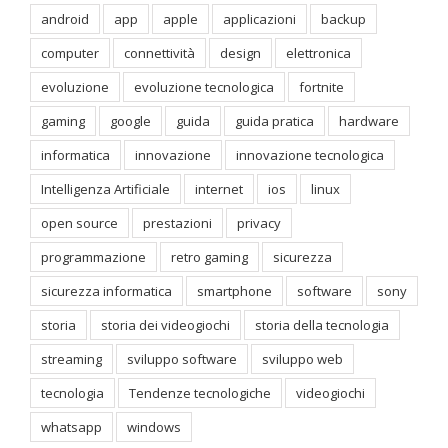
android
app
apple
applicazioni
backup
computer
connettività
design
elettronica
evoluzione
evoluzione tecnologica
fortnite
gaming
google
guida
guida pratica
hardware
informatica
innovazione
innovazione tecnologica
Intelligenza Artificiale
internet
ios
linux
open source
prestazioni
privacy
programmazione
retro gaming
sicurezza
sicurezza informatica
smartphone
software
sony
storia
storia dei videogiochi
storia della tecnologia
streaming
sviluppo software
sviluppo web
tecnologia
Tendenze tecnologiche
videogiochi
whatsapp
windows