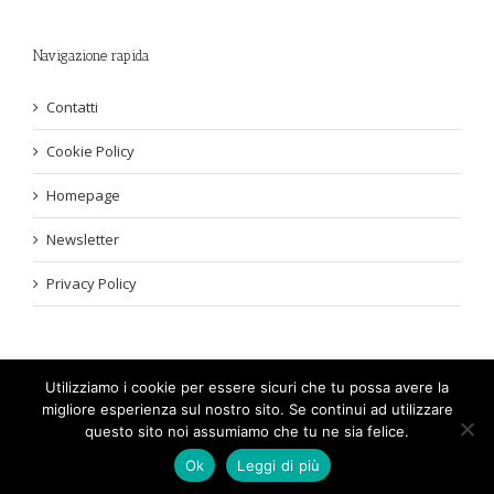
Navigazione rapida
Contatti
Cookie Policy
Homepage
Newsletter
Privacy Policy
Utilizziamo i cookie per essere sicuri che tu possa avere la
migliore esperienza sul nostro sito. Se continui ad utilizzare
2017-2023 - GuideGeek.net. Leggi la
Privacy Policy
. LawPlatinum Srls
questo sito noi assumiamo che tu ne sia felice.
- Via Aielli 207, 80047 San Giuseppe Vesuviano (NA) C.F e P.IVA
Ok
Leggi di più
05914960652